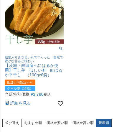
殿堂入りさつまいもでつくった 自然で
豊かな甘みと味わい
【茨城・鉾田産べにはるか使
用】干し芋 ほしいも 紅はる
か平干し （100gx6袋）
配送日時指定不可
クール便（冷蔵）
当店特別価格
¥
3,780
税込
詳細を見る
並び替え
おすすめ順
価格が安い順
価格が高い順
新着順