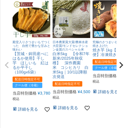
殿堂入りさつまいもでつく
日本農業賞大賞/農林水産
究極のさつまいもを熟成
った 自然で豊かな甘みと
大臣賞/モンドセレクショ
焼き上げた
味わい
ン金賞のスペシャル米
焼き芋 1kg【冷凍
【茨城・鉾田産べに
白米5kg 【令和7年
便】冷凍焼きいも
はるか使用】干し
新米/2025年秋収
配送日時指定不可
芋 ほしいも 紅は
穫】 深作農園
るか平干し
米 コシヒカリ 白
クール便（冷蔵）
（100gx6袋）
米5kg｜10/1以降順
当店特別価格
¥
1,8
次発送
配送日時指定不可
税込
配送日時指定不可
クール便（冷蔵）
当店特別価格
¥
4,500
詳細を見る
当店特別価格
¥
3,780
税込
税込
詳細を見る
詳細を見る