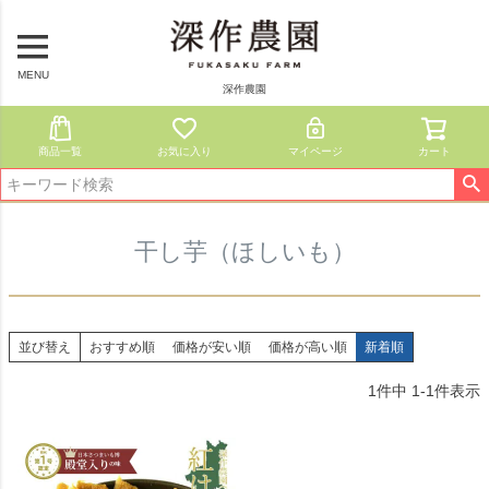
MENU
深作農園
商品一覧
お気に入り
マイページ
カート
干し芋（ほしいも）
並び替え
おすすめ順
価格が安い順
価格が高い順
新着順
1
件中
1
-
1
件表示