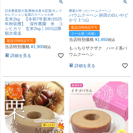
日本農業賞大賞/農林水産大臣賞/モンド
農家が作ったバームクーヘン
セレクション金賞のスペシャル米
バウムクーヘン 鉾田の白いやど
玄米2kg 【令和7年新米/2025
かり 1つ山
年秋収穫】 深作農園 米 コ
配送日時指定不可
シヒカリ 玄米2kg｜10/1以降
順次発送
クール便（冷蔵）
当店特別価格
¥
1,850
税込
配送日時指定不可
当店特別価格
¥
1,900
税込
もっちりザクザク ハード系バ
ウムクーヘン
詳細を見る
詳細を見る