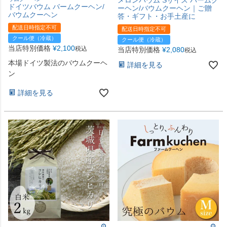
ドイツバウム バームクーヘン/
ーヘン/バウムクーヘン｜ご贈
バウムクーヘン
答・ギフト・お手土産に
配送日時指定不可
配送日時指定不可
クール便（冷蔵）
クール便（冷蔵）
当店特別価格
¥
2,100
税込
当店特別価格
¥
2,080
税込
本場ドイツ製法のバウムクーヘ
詳細を見る
ン
詳細を見る