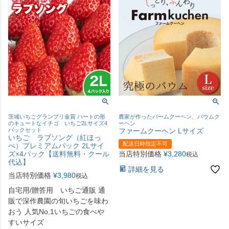
茨城いちごグランプリ金賞 ハートの形
農家が作ったバームクーヘン、バウムク
のキュートなイチゴ いちご2Lサイズ4
ーヘン
パックセット
ファームクーヘン Lサイズ
いちご ラブソング（紅ほっ
配送日時指定不可
ぺ）プレミアムパック 2Lサイ
ズ×4パック【送料無料・クール
当店特別価格
¥
3,280
税込
代込】
詳細を見る
当店特別価格
¥
3,980
税込
自宅用/贈答用 いちご通販 通
販で深作農園の旬いちごを味わ
おう 人気No.1いちごの食べや
すいサイズ