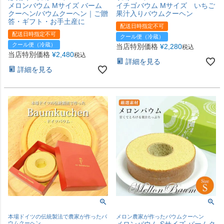
メロンバウム Mサイズ バーム
イチゴバウム Mサイズ いちご
クーヘン/バウムクーヘン｜ご贈
果汁入りバウムクーヘン
答・ギフト・お手土産に
配送日時指定不可
配送日時指定不可
クール便（冷蔵）
クール便（冷蔵）
当店特別価格
¥
2,280
税込
当店特別価格
¥
2,480
税込
詳細を見る
詳細を見る
本場ドイツの伝統製法で農家が作ったバ
メロン農家が作ったバウムクーヘン
ウムクーヘン
メロンバウム Sサイズ バームク