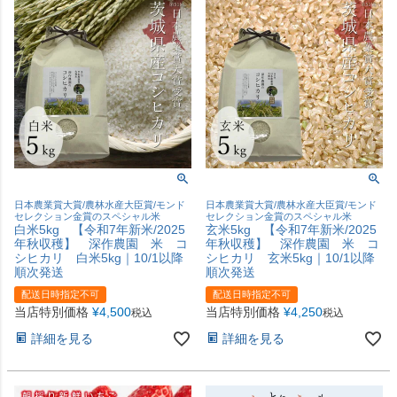
日本農業賞大賞/農林水産大臣賞/モンド
日本農業賞大賞/農林水産大臣賞/モンド
セレクション金賞のスペシャル米
セレクション金賞のスペシャル米
白米5kg 【令和7年新米/2025
玄米5kg 【令和7年新米/2025
年秋収穫】 深作農園 米 コ
年秋収穫】 深作農園 米 コ
シヒカリ 白米5kg｜10/1以降
シヒカリ 玄米5kg｜10/1以降
順次発送
順次発送
配送日時指定不可
配送日時指定不可
当店特別価格
¥
4,500
当店特別価格
¥
4,250
税込
税込
詳細を見る
詳細を見る