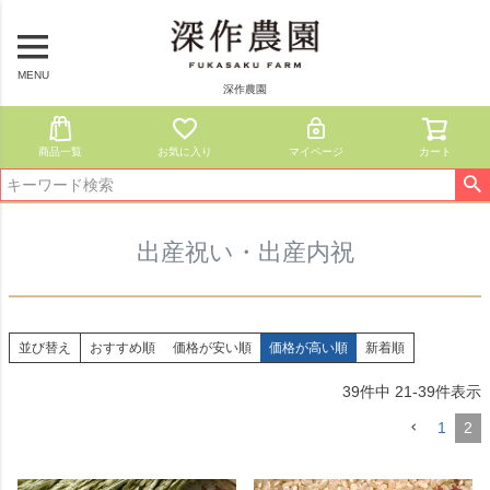
MENU
深作農園
商品一覧
お気に入り
マイページ
カート
出産祝い・出産内祝
並び替え
おすすめ順
価格が安い順
価格が高い順
新着順
39
件中
21
-
39
件表示
1
2