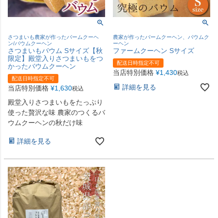
さつまいも農家が作ったバームクーヘ
農家が作ったバームクーヘン、バウムク
ン/バウムクーヘン
ーヘン
さつまいもバウム Sサイズ【秋
ファームクーヘン Sサイズ
限定】殿堂入りさつまいもをつ
配送日時指定不可
かったバウムクーヘン
当店特別価格
¥
1,430
税込
配送日時指定不可
詳細を見る
当店特別価格
¥
1,630
税込
殿堂入りさつまいもをたっぷり
使った贅沢な味 農家のつくるバ
ウムクーヘンの秋だけ味
詳細を見る