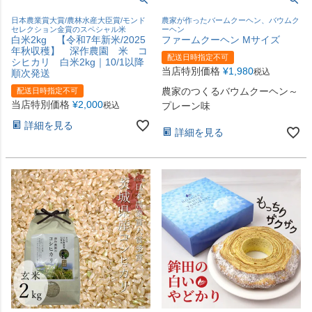
日本農業賞大賞/農林水産大臣賞/モンド
農家が作ったバームクーヘン、バウムク
セレクション金賞のスペシャル米
ーヘン
白米2kg 【令和7年新米/2025
ファームクーヘン Mサイズ
年秋収穫】 深作農園 米 コ
配送日時指定不可
シヒカリ 白米2kg｜10/1以降
当店特別価格
¥
1,980
税込
順次発送
農家のつくるバウムクーヘン～
配送日時指定不可
当店特別価格
¥
2,000
税込
プレーン味
詳細を見る
詳細を見る