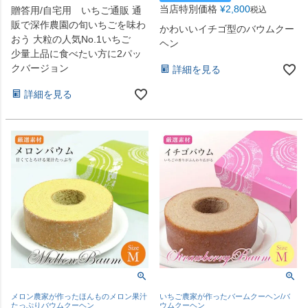
当店特別価格
¥
2,800
贈答用/自宅用 いちご通販 通
税込
販で深作農園の旬いちごを味わ
かわいいイチゴ型のバウムクー
おう 大粒の人気No.1いちご
ヘン
少量上品に食べたい方に2パッ
クバージョン
詳細を見る
詳細を見る
メロン農家が作ったほんものメロン果汁
いちご農家が作ったバームクーヘン/バ
たっぷりバウムクーヘン
ウムクーヘン