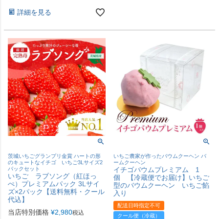
詳細を見る
茨城いちごグランプリ金賞 ハートの形
いちご農家が作ったバウムクーヘン バ
のキュートなイチゴ いちご3Lサイズ2
ームクーヘン
パックセット
イチゴバウムプレミアム 1
いちご ラブソング（紅ほっ
個 【冷蔵便でお届け】いちご
ぺ）プレミアムパック 3Lサイ
型のバウムクーヘン いちご餡
ズ×2パック【送料無料・クール
入り
代込】
配送日時指定不可
当店特別価格
¥
2,980
税込
クール便（冷蔵）