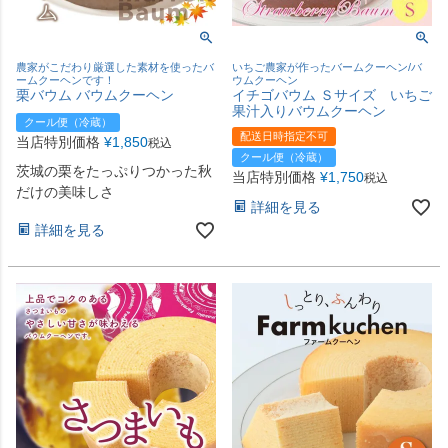
農家がこだわり厳選した素材を使ったバ
いちご農家が作ったバームクーヘン/バ
ームクーヘンです！
ウムクーヘン
栗バウム バウムクーヘン
イチゴバウム Ｓサイズ いちご
果汁入りバウムクーヘン
クール便（冷蔵）
配送日時指定不可
当店特別価格
¥
1,850
税込
クール便（冷蔵）
茨城の栗をたっぷりつかった秋
当店特別価格
¥
1,750
税込
だけの美味しさ
詳細を見る
詳細を見る