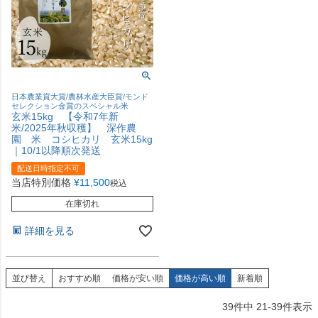
日本農業賞大賞/農林水産大臣賞/モンド
セレクション金賞のスペシャル米
玄米15kg 【令和7年新
米/2025年秋収穫】 深作農
園 米 コシヒカリ 玄米15kg
｜10/1以降順次発送
配送日時指定不可
当店特別価格
¥
11,500
税込
在庫切れ
詳細を見る
並び替え
おすすめ順
価格が安い順
価格が高い順
新着順
39
件中
21
-
39
件表示