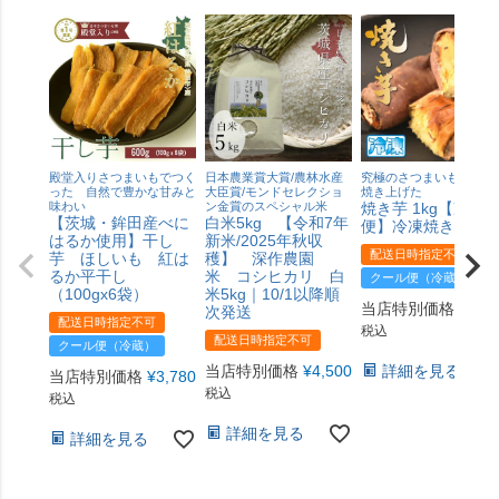
殿堂入りさつまいもでつく
日本農業賞大賞/農林水産
究極のさつまいもを熟成
った 自然で豊かな甘みと
大臣賞/モンドセレクショ
焼き上げた
味わい
ン金賞のスペシャル米
焼き芋 1kg【冷凍
【茨城・鉾田産べに
白米5kg 【令和7年
便】冷凍焼きいも
はるか使用】干し
新米/2025年秋収
配送日時指定不可
芋 ほしいも 紅は
穫】 深作農園
るか平干し
米 コシヒカリ 白
クール便（冷蔵）
（100gx6袋）
米5kg｜10/1以降順
当店特別価格
¥
1,8
次発送
配送日時指定不可
税込
配送日時指定不可
クール便（冷蔵）
当店特別価格
¥
4,500
詳細を見る
当店特別価格
¥
3,780
税込
税込
詳細を見る
詳細を見る