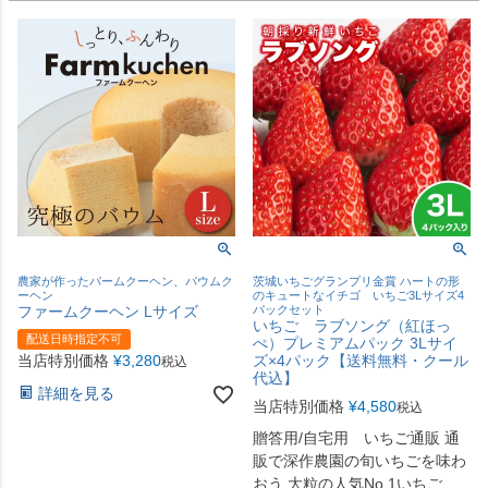
農家が作ったバームクーヘン、バウムク
茨城いちごグランプリ金賞 ハートの形
ーヘン
のキュートなイチゴ いちご3Lサイズ4
ファームクーヘン Lサイズ
パックセット
いちご ラブソング（紅ほっ
配送日時指定不可
ぺ）プレミアムパック 3Lサイ
当店特別価格
¥
3,280
ズ×4パック【送料無料・クール
税込
代込】
詳細を見る
当店特別価格
¥
4,580
税込
贈答用/自宅用 いちご通販 通
販で深作農園の旬いちごを味わ
おう 大粒の人気No.1いちご