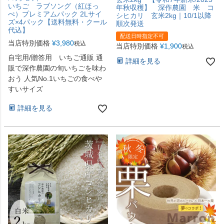
いちご ラブソング（紅ほっ
年秋収穫】 深作農園 米 コ
ぺ）プレミアムパック 2Lサイ
シヒカリ 玄米2kg｜10/1以降
ズ×4パック【送料無料・クール
順次発送
代込】
配送日時指定不可
当店特別価格
¥
3,980
税込
当店特別価格
¥
1,900
税込
自宅用/贈答用 いちご通販 通
詳細を見る
販で深作農園の旬いちごを味わ
おう 人気No.1いちごの食べや
すいサイズ
詳細を見る