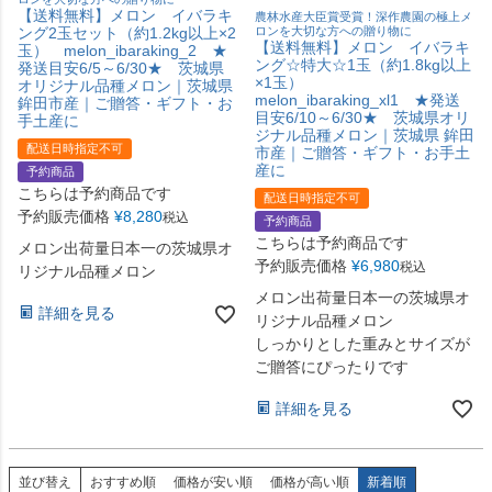
【送料無料】メロン イバラキ
農林水産大臣賞受賞！深作農園の極上メ
ロンを大切な方への贈り物に
ング2玉セット（約1.2kg以上×2
【送料無料】メロン イバラキ
玉） melon_ibaraking_2 ★
ング☆特大☆1玉（約1.8kg以上
発送目安6/5～6/30★ 茨城県
×1玉）
オリジナル品種メロン｜茨城県
melon_ibaraking_xl1 ★発送
鉾田市産｜ご贈答・ギフト・お
目安6/10～6/30★ 茨城県オリ
手土産に
ジナル品種メロン｜茨城県 鉾田
配送日時指定不可
市産｜ご贈答・ギフト・お手土
産に
予約商品
こちらは予約商品です
配送日時指定不可
予約販売価格
¥
8,280
税込
予約商品
こちらは予約商品です
メロン出荷量日本一の茨城県オ
予約販売価格
¥
6,980
税込
リジナル品種メロン
メロン出荷量日本一の茨城県オ
詳細を見る
リジナル品種メロン
しっかりとした重みとサイズが
ご贈答にぴったりです
詳細を見る
並び替え
おすすめ順
価格が安い順
価格が高い順
新着順