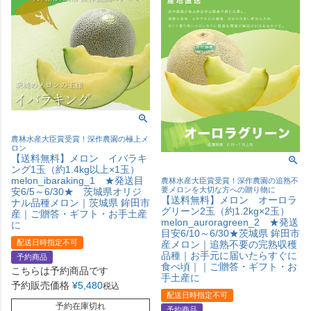
農林水産大臣賞受賞！深作農園の極上メ
ロン
【送料無料】メロン イバラキ
ング1玉（約1.4kg以上×1玉）
melon_ibaraking_1 ★発送目
農林水産大臣賞受賞！深作農園の追熟不
要メロンを大切な方への贈り物に
安6/5～6/30★ 茨城県オリジ
【送料無料】メロン オーロラ
ナル品種メロン｜茨城県 鉾田市
グリーン2玉（約1.2kg×2玉）
産｜ご贈答・ギフト・お手土産
melon_auroragreen_2 ★発送
に
目安6/10～6/30★茨城県 鉾田市
配送日時指定不可
産メロン｜追熟不要の完熟収穫
品種｜お手元に届いたらすぐに
予約商品
食べ頃｜｜ご贈答・ギフト・お
こちらは予約商品です
手土産に
予約販売価格
¥
5,480
税込
配送日時指定不可
予約在庫切れ
予約商品