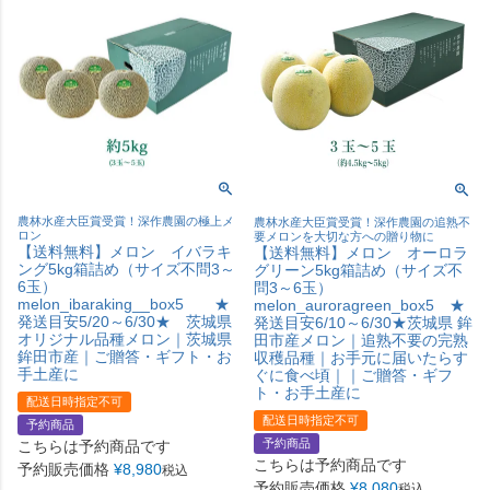
農林水産大臣賞受賞！深作農園の極上メ
農林水産大臣賞受賞！深作農園の追熟不
ロン
要メロンを大切な方への贈り物に
【送料無料】メロン イバラキ
【送料無料】メロン オーロラ
ング5kg箱詰め（サイズ不問3～
グリーン5kg箱詰め（サイズ不
6玉）
問3～6玉）
melon_ibaraking__box5 ★
melon_auroragreen_box5 ★
発送目安5/20～6/30★ 茨城県
発送目安6/10～6/30★茨城県 鉾
オリジナル品種メロン｜茨城県
田市産メロン｜追熟不要の完熟
鉾田市産｜ご贈答・ギフト・お
収穫品種｜お手元に届いたらす
手土産に
ぐに食べ頃｜｜ご贈答・ギフ
ト・お手土産に
配送日時指定不可
配送日時指定不可
予約商品
予約商品
こちらは予約商品です
こちらは予約商品です
予約販売価格
¥
8,980
税込
予約販売価格
¥
8,080
税込