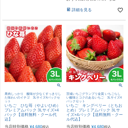
詳細を見る
果肉しっかり 酸味が少なくすっきりし
茨城いちごグランプリ金賞 いちごらし
た味わいのイチゴ 3Lサイズ4パックセ
い酸味とコクのあるいちご 3Lサイズ4
ット
パックセット
いちご ひな苺（やよいひめ）
いちご キングベリー（とちお
プレミアムパック 3Lサイズ×4
とめ）プレミアムパック 3Lサ
パック【送料無料・クール代
イズ×4パック【送料無料・クー
込】
ル代込】
当店特別価格
¥
4,680
当店特別価格
¥
4,680
税込
税込