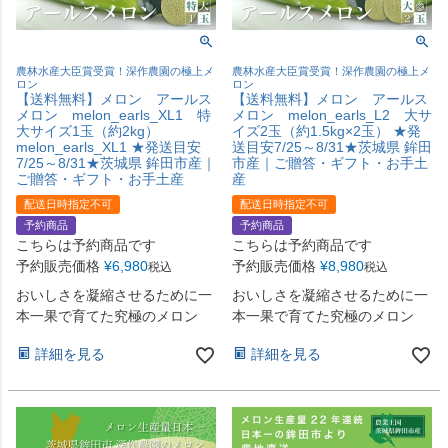
農林水産大臣賞受賞！深作農園の極上メ
農林水産大臣賞受賞！深作農園の極上メ
ロン
ロン
【送料無料】メロン アールス
【送料無料】メロン アールス
メロン melon_earls_XL1 特
メロン melon_earls_L2 大サ
大サイズ1玉（約2kg）
イズ2玉（約1.5kg×2玉） ★発
melon_earls_XL1 ★発送目安
送目安7/25～8/31★茨城県 鉾田
7/25～8/31★茨城県 鉾田市産｜
市産｜ご贈答・ギフト・お手土
ご贈答・ギフト・お手土産
産
配送日時指定不可
配送日時指定不可
予約商品
予約商品
こちらは予約商品です
こちらは予約商品です
予約販売価格
¥
6,980
予約販売価格
¥
8,980
税込
税込
おいしさを凝縮させるために一
おいしさを凝縮させるために一
本一果で育てた究極のメロン
本一果で育てた究極のメロン
詳細を見る
詳細を見る