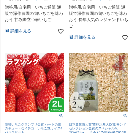
贈答用/自宅用 いちご通販 通
贈答用/自宅用 いちご通販 通
販で深作農園の旬いちごを味わ
販で深作農園の旬いちごを味わ
おう 甘み際立つ春いちご
おう 長年人気のレジェンドいち
ご
詳細を見る
詳細を見る
茨城いちごグランプリ金賞 ハートの形
日本農業賞大賞/農林水産大臣賞/モンド
のキュートなイチゴ いちご2Lサイズ4
セレクション金賞のスペシャル米
パックセット
玄米2kg 【令和7年新米/2025