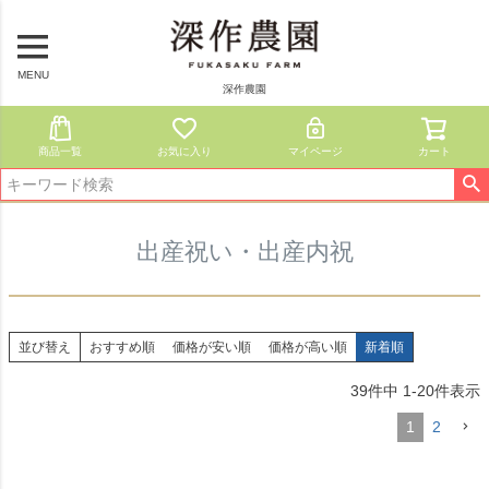
MENU
深作農園
商品一覧
お気に入り
マイページ
カート
出産祝い・出産内祝
並び替え
おすすめ順
価格が安い順
価格が高い順
新着順
39
件中
1
-
20
件表示
1
2