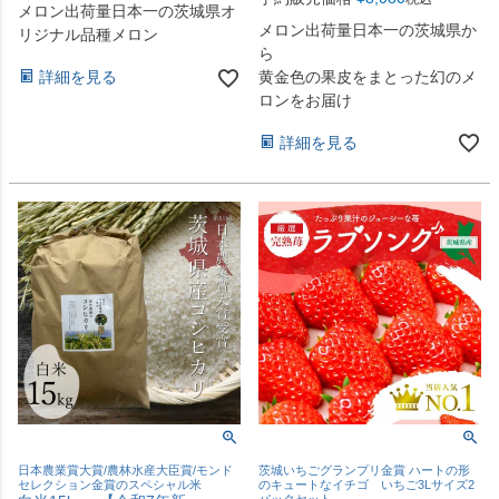
メロン出荷量日本一の茨城県オ
メロン出荷量日本一の茨城県か
リジナル品種メロン
ら
黄金色の果皮をまとった幻のメ
詳細を見る
ロンをお届け
詳細を見る
日本農業賞大賞/農林水産大臣賞/モンド
茨城いちごグランプリ金賞 ハートの形
セレクション金賞のスペシャル米
のキュートなイチゴ いちご3Lサイズ2
パックセット