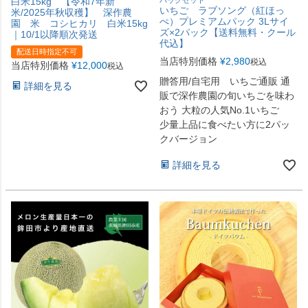
白米15kg 【令和7年新
いちご ラブソング（紅ほっ
米/2025年秋収穫】 深作農
ぺ）プレミアムパック 3Lサイ
園 米 コシヒカリ 白米15kg
ズ×2パック【送料無料・クール
｜10/1以降順次発送
代込】
配送日時指定不可
当店特別価格
¥
2,980
税込
当店特別価格
¥
12,000
税込
贈答用/自宅用 いちご通販 通
詳細を見る
販で深作農園の旬いちごを味わ
おう 大粒の人気No.1いちご
少量上品に食べたい方に2パッ
クバージョン
詳細を見る