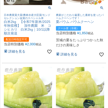
日本農業賞大賞/農林水産大臣賞/モンド
農家がこだわり厳選した素材を使ったバ
セレクション金賞のスペシャル米
ームクーヘンです！
白米2kg 【令和7年新米/2025
栗バウム バウムクーヘン
年秋収穫】 深作農園 米 コ
クール便（冷蔵）
シヒカリ 白米2kg｜10/1以降
当店特別価格
¥
1,850
順次発送
税込
配送日時指定不可
茨城の栗をたっぷりつかった秋
当店特別価格
¥
2,000
税込
だけの美味しさ
詳細を見る
詳細を見る