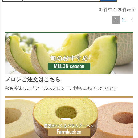
39
件中
1
-
20
件表示
1
2
メロンご注文はこちら
秋も美味しい「アールスメロン」ご贈答にもぴったりです