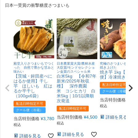
日本一受賞の衝撃糖度さつまいも
殿堂入りさつまいもでつく
日本農業賞大賞/農林水産
究極のさつまいもを熟成
った 自然で豊かな甘みと
大臣賞/モンドセレクショ
焼き上げた
味わい
ン金賞のスペシャル米
焼き芋 1kg【冷凍
【茨城・鉾田産べに
白米5kg 【令和7年
便】冷凍焼きいも
はるか使用】干し
新米/2025年秋収
配送日時指定不可
芋 ほしいも 紅は
穫】 深作農園
るか平干し
米 コシヒカリ 白
クール便（冷蔵）
（100gx6袋）
米5kg｜10/1以降順
当店特別価格
¥
1,8
次発送
配送日時指定不可
税込
配送日時指定不可
クール便（冷蔵）
当店特別価格
¥
4,500
詳細を見る
当店特別価格
¥
3,780
税込
税込
詳細を見る
詳細を見る