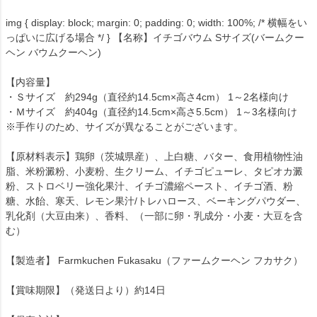
img { display: block; margin: 0; padding: 0; width: 100%; /* 横幅をい
っぱいに広げる場合 */ } 【名称】イチゴバウム Sサイズ(バームクー
ヘン バウムクーヘン)
【内容量】
・Ｓサイズ 約294g（直径約14.5cm×高さ4cm） 1～2名様向け
・Ｍサイズ 約404g（直径約14.5cm×高さ5.5cm） 1～3名様向け
※手作りのため、サイズが異なることがございます。
【原材料表示】鶏卵（茨城県産）、上白糖、バター、食用植物性油
脂、米粉澱粉、小麦粉、生クリーム、イチゴピューレ、タピオカ澱
粉、ストロベリー強化果汁、イチゴ濃縮ペースト、イチゴ酒、粉
糖、水飴、寒天、レモン果汁/トレハロース、ベーキングパウダー、
乳化剤（大豆由来）、香料、（一部に卵・乳成分・小麦・大豆を含
む）
【製造者】 Farmkuchen Fukasaku（ファームクーヘン フカサク）
【賞味期限】（発送日より）約14日