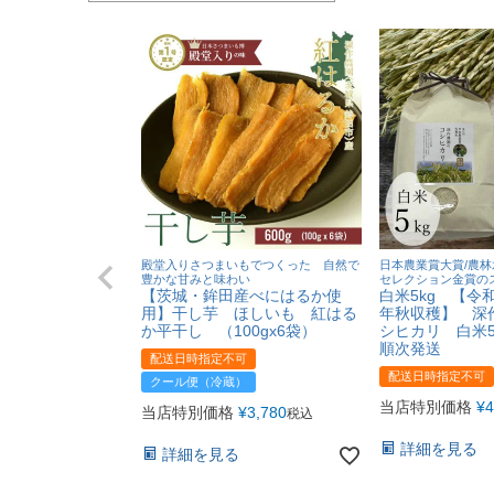
殿堂入りさつまいもでつくった 自然で
日本農業賞大賞/農林
豊かな甘みと味わい
セレクション金賞の
【茨城・鉾田産べにはるか使
白米5kg 【令和
用】干し芋 ほしいも 紅はる
年秋収穫】 深
か平干し （100gx6袋）
シヒカリ 白米5k
順次発送
配送日時指定不可
配送日時指定不可
クール便（冷蔵）
当店特別価格
¥
4
当店特別価格
¥
3,780
税込
詳細を見る
詳細を見る