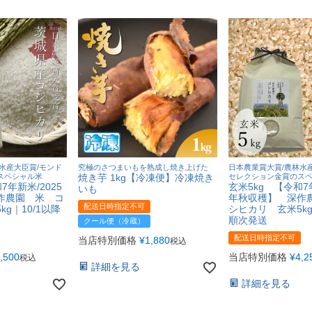
水産大臣賞/モンド
究極のさつまいもを熟成し焼き上げた
日本農業賞大賞/農林水
スペシャル米
焼き芋 1kg【冷凍便】冷凍焼き
セレクション金賞のス
7年新米/2025
玄米5kg 【令和7年
いも
作農園 米 コ
年秋収穫】 深作
配送日時指定不可
g｜10/1以降
シヒカリ 玄米5kg
順次発送
クール便（冷蔵）
配送日時指定不可
当店特別価格
¥
1,880
税込
,500
当店特別価格
¥
4,2
税込
詳細を見る
詳細を見る