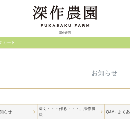
深作農園
カート
検索
お知らせ
深く・・・作る・・・。深作農
知らせ
Q&A - よ
法