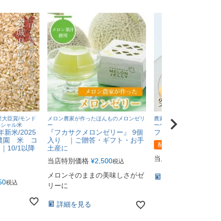
産大臣賞/モンド
メロン農家が作ったほんものメロンゼリ
農家が作ったバームクーヘ
ペシャル米
ー
ーヘン
新米/2025
『フカサクメロンゼリー』 9個
ファームクーヘン S
農園 米 コ
入り ｜ご贈答・ギフト・お手
配送日時指定不可
｜10/1以降
土産に
当店特別価格
¥
1,430
当店特別価格
¥
2,500
税込
メロンそのままの美味しさがゼ
詳細を見る
50
税込
リーに
詳細を見る