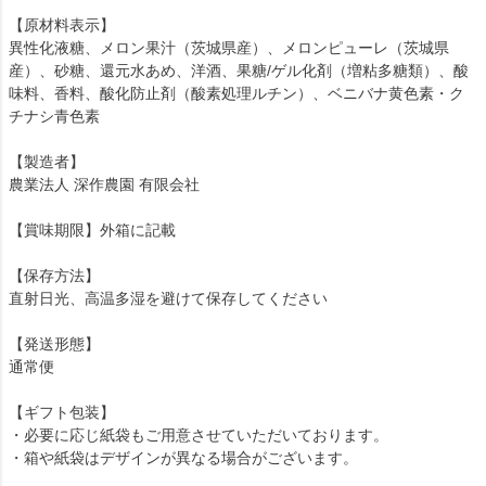
【原材料表示】
異性化液糖、メロン果汁（茨城県産）、メロンピューレ（茨城県
産）、砂糖、還元水あめ、洋酒、果糖/ゲル化剤（増粘多糖類）、酸
味料、香料、酸化防止剤（酸素処理ルチン）、ベニバナ黄色素・ク
チナシ青色素
【製造者】
農業法人 深作農園 有限会社
【賞味期限】外箱に記載
【保存方法】
直射日光、高温多湿を避けて保存してください
【発送形態】
通常便
【ギフト包装】
・必要に応じ紙袋もご用意させていただいております。
・箱や紙袋はデザインが異なる場合がございます。