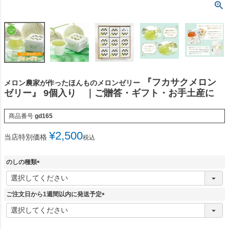
『フカサクメロン
メロン農家が作ったほんものメロンゼリー
ゼリー』 9個入り ｜ご贈答・ギフト・お手土産に
商品番号
gd165
¥
2,500
当店特別価格
税込
のしの種類
(
必
須
ご注文日から1週間以内に発送予定
)
(
必
須