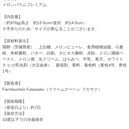
メロンバウムプレミアム
【内容量】
・約976g(高さ 約13.5cm×直径 約14.5cm）
※手作りのため、サイズが異なることがございます。
【原材料表示】
鶏卵（茨城県産）、上白糖、メロンピューレ、食用植物油脂、小麦
粉、米粉澱粉、バター、白餡、タピオカ澱粉、水飴、メロン濃縮ペ
ースト、メロン酒、生クリーム、はちみつ、牛乳、寒天、ホワイト
チョコ/乳化剤（大豆由来）、膨張剤、香料、着色料（黄色4号、青色
1号）
【製造者】
Farmkuchen Fukasaku（ファームクーヘン フカサク）
【賞味期限】
（発送日より）約7日
【保存方法】
10度以下での冷蔵保存