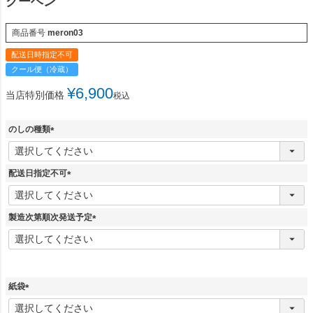
クーヘン
商品番号
meron03
配送日時指定不可
クール便（冷蔵）
¥
6,900
当店特別価格
税込
のしの種類
(
必
須
配送日指定不可
)
(
必
須
製造次第順次発送予定
)
(
必
須
)
紙袋
(