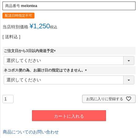
商品番号
melontea
配送日時指定不可
¥
1,250
当店特別価格
税込
送料込
ご注文日から3日以内発送予定
(
必
須
ネコポス便の為、お届け日の指定はできません。
)
(
必
須
)
お気に入りに登録する
カートに入れる
商品についてのお問い合わせ