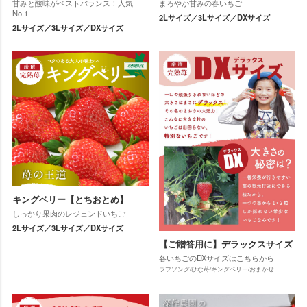
甘みと酸味がベストバランス！人気
まろやか甘みの春いちご
No.1
2Lサイズ／3Lサイズ／DXサイズ
2Lサイズ／3Lサイズ／DXサイズ
キングベリー【とちおとめ】
しっかり果肉のレジェンドいちご
2Lサイズ／3Lサイズ／DXサイズ
【ご贈答用に】デラックスサイズ
各いちごのDXサイズはこちらから
ラブソング/ひな苺/キングベリー/おまかせ