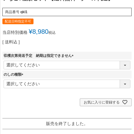
商品番号
qkl1
配送日時指定不可
¥
8,980
当店特別価格
税込
送料込
収穫次第発送予定 納期は指定できません
(
必
須
のしの種類
)
(
必
須
)
お気に入りに登録する
販売を終了しました。