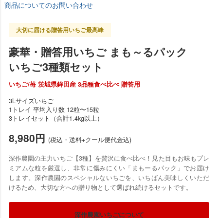
商品についてのお問い合わせ
大切に届ける贈答用いちご最高峰
豪華・贈答用いちご まも～るパック
いちご3種類セット
いちご/苺 茨城県鉾田産 3品種食べ比べ 贈答用
3Lサイズいちご
1トレイ 平均入り数 12粒〜15粒
3トレイセット（合計1.4kg以上）
8,980円
(税込・送料+クール便代金込)
深作農園の主力いちご【3種】を贅沢に食べ比べ！見た目もお味もプレ
ミアムな粒を厳選し、非常に傷みにくい「まもーるパック」でお届け
します。深作農園のスペシャルないちごを、いちばん美味しくいただ
けるため、大切な方への贈り物として選ばれ続けるセットです。
深作農園いちごについて