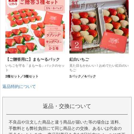
【ご贈答用に】まも〜るパック
紅白いちご
いちごを守る「まも〜る」パックのセッ
見た目もかわいい！おめでたい紅白のい
ト
ちご
2種セット／3種セット
2パック／4パック
返品特約について
返品・交換について
不良品や注文した商品と違う商品が届いた等の場合は 送料、
手数料とも弊社負担にて同じ商品との交換、あるいは代金の