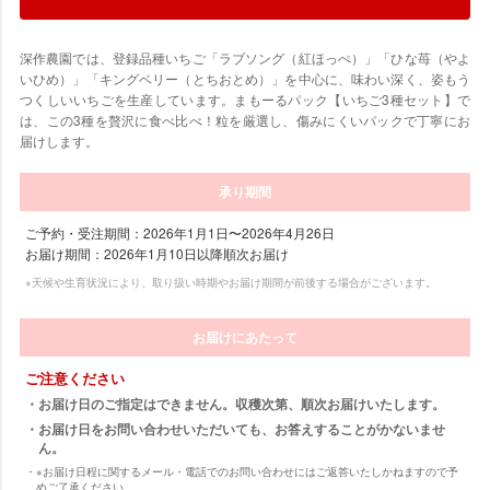
深作農園では、登録品種いちご「ラブソング（紅ほっぺ）」「ひな苺（やよ
いひめ）」「キングベリー（とちおとめ）」を中心に、味わい深く、姿もう
つくしいいちごを生産しています。まもーるパック【いちご3種セット】で
は、この3種を贅沢に食べ比べ！粒を厳選し、傷みにくいパックで丁寧にお
届けします。
承り期間
ご予約・受注期間：2026年1月1日〜2026年4月26日
お届け期間：2026年1月10日以降順次お届け
※天候や生育状況により、取り扱い時期やお届け期間が前後する場合がございます。
お届けにあたって
ご注意ください
お届け日のご指定はできません。収穫次第、順次お届けいたします。
お届け日をお問い合わせいただいても、お答えすることがかないませ
ん。
※お届け日程に関するメール・電話でのお問い合わせにはご返答いたしかねますので予
めご了承ください。