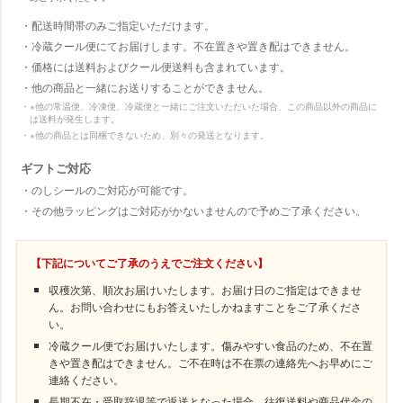
配送時間帯のみご指定いただけます。
冷蔵クール便にてお届けします。不在置きや置き配はできません。
価格には送料およびクール便送料も含まれています。
他の商品と一緒にお送りすることができません。
※他の常温便、冷凍便、冷蔵便と一緒にご注文いただいた場合、この商品以外の商品に
は送料が発生します。
※他の商品とは同梱できないため、別々の発送となります。
ギフトご対応
のしシールのご対応が可能です。
その他ラッピングはご対応がかないませんので予めご了承ください。
【下記についてご了承のうえでご注文ください】
収穫次第、順次お届けいたします。お届け日のご指定はできませ
ん。お問い合わせにもお答えいたしかねますことをご了承くださ
い。
冷蔵クール便でお届けいたします。傷みやすい食品のため、不在置
きや置き配はできません。ご不在時は不在票の連絡先へお早めにご
連絡ください。
長期不在・受取辞退等で返送となった場合、往復送料や商品代金の