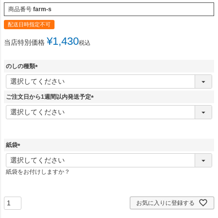
商品番号
farm-s
配送日時指定不可
¥
1,430
当店特別価格
税込
のしの種類
(
必
須
ご注文日から1週間以内発送予定
)
(
必
須
)
紙袋
(
必
紙袋をお付けしますか？
須
)
お気に入りに登録する