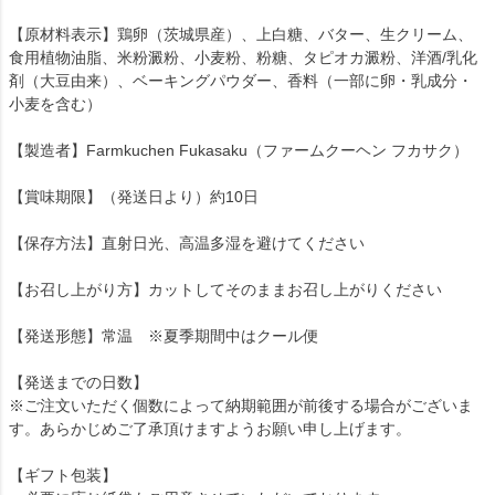
【原材料表示】鶏卵（茨城県産）、上白糖、バター、生クリーム、
食用植物油脂、米粉澱粉、小麦粉、粉糖、タピオカ澱粉、洋酒/乳化
剤（大豆由来）、ベーキングパウダー、香料（一部に卵・乳成分・
小麦を含む）
【製造者】Farmkuchen Fukasaku（ファームクーヘン フカサク）
【賞味期限】（発送日より）約10日
【保存方法】直射日光、高温多湿を避けてください
【お召し上がり方】カットしてそのままお召し上がりください
【発送形態】常温 ※夏季期間中はクール便
【発送までの日数】
※ご注文いただく個数によって納期範囲が前後する場合がございま
す。あらかじめご了承頂けますようお願い申し上げます。
【ギフト包装】