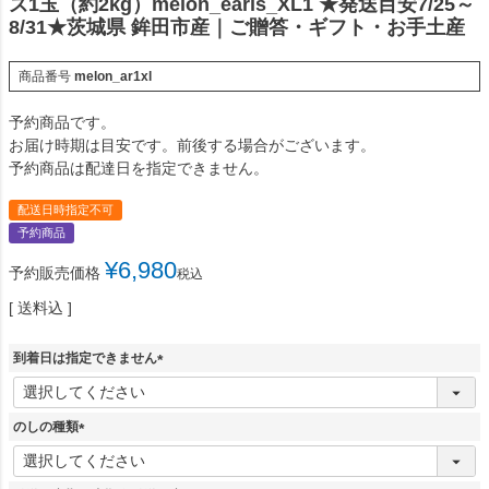
ズ1玉（約2kg）melon_earls_XL1 ★発送目安7/25～
8/31★茨城県 鉾田市産｜ご贈答・ギフト・お手土産
商品番号
melon_ar1xl
予約商品です。
お届け時期は目安です。前後する場合がございます。
予約商品は配達日を指定できません。
配送日時指定不可
予約商品
¥
6,980
予約販売価格
税込
送料込
到着日は指定できません
(
必
須
のしの種類
)
(
必