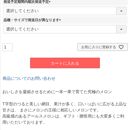
須
発送予定期間内順次発送予定
)
(
必
須
品種・サイズで発送日が異なります
)
(
必
須
)
お気に入りに登録する
カートに入れる
商品についてのお問い合わせ
おいしさを凝縮させるために一本一果で育てた究極のメロン
T字型のつると美しい網目、果汁が多く、口いっぱいに広がる上品な
甘さは、 まさにメロンの王様に相応しいメロンです。
高級感のあるアールスメロンは、ギフト・贈答用にも大変多くご利
用いただいております。