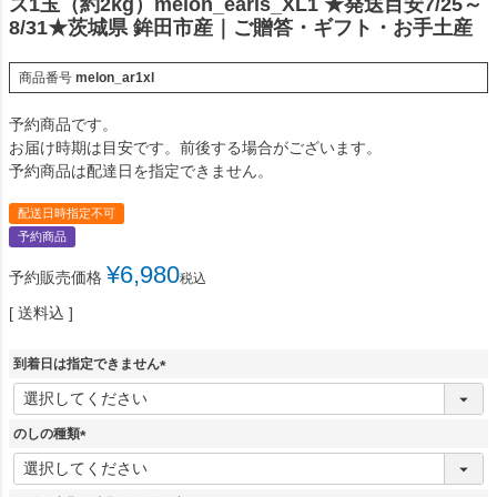
ズ1玉（約2kg）melon_earls_XL1 ★発送目安7/25～
8/31★茨城県 鉾田市産｜ご贈答・ギフト・お手土産
商品番号
melon_ar1xl
予約商品です。
お届け時期は目安です。前後する場合がございます。
予約商品は配達日を指定できません。
配送日時指定不可
予約商品
¥
6,980
予約販売価格
税込
送料込
到着日は指定できません
(
必
須
のしの種類
)
(
必