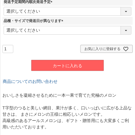
須
発送予定期間内順次発送予定
)
(
必
須
品種・サイズで発送日が異なります
)
(
必
須
)
お気に入りに登録する
カートに入れる
商品についてのお問い合わせ
おいしさを凝縮させるために一本一果で育てた究極のメロン
T字型のつると美しい網目、果汁が多く、口いっぱいに広がる上品な
甘さは、 まさにメロンの王様に相応しいメロンです。
高級感のあるアールスメロンは、ギフト・贈答用にも大変多くご利
用いただいております。