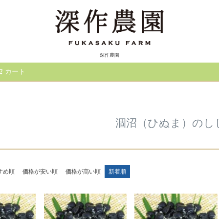
深作農園
カート
検索
涸沼（ひぬま）のし
すめ順
価格が安い順
価格が高い順
新着順