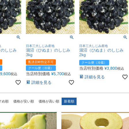
地
日本三大しじみ産地
日本三大しじみ産地
）のしじみ
涸沼（ひぬま）のしじみ
涸沼（ひぬま）のしじみ
3kg
2kg
配送日時指定不可
クール便（冷蔵）
当店特別価格
¥
3,800
クール便（冷蔵）
税込
9,600
当店特別価格
¥
5,700
税込
税込
詳細を見る
詳細を見る
すめ順
価格が安い順
価格が高い順
新着順