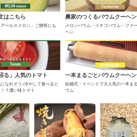
文はこちら
農家のつくるバウムクーヘン
「アールスメロン」ご贈答にも
メロンバウム・イチゴバウム・ファ
ヘン
沼る」人気のトマト
一本まるごとバウムクーヘン
になれそう♪冷やして食べると
結婚式・イベントで大人気の一本ま
ツ！？濃い味トマト
ウム