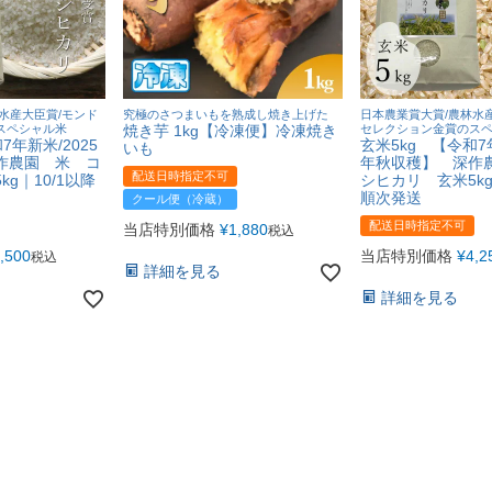
水産大臣賞/モンド
究極のさつまいもを熟成し焼き上げた
日本農業賞大賞/農林水
スペシャル米
焼き芋 1kg【冷凍便】冷凍焼き
セレクション金賞のス
7年新米/2025
玄米5kg 【令和7年
いも
作農園 米 コ
年秋収穫】 深作
配送日時指定不可
g｜10/1以降
シヒカリ 玄米5kg
順次発送
クール便（冷蔵）
配送日時指定不可
当店特別価格
¥
1,880
税込
,500
当店特別価格
¥
4,2
税込
詳細を見る
詳細を見る