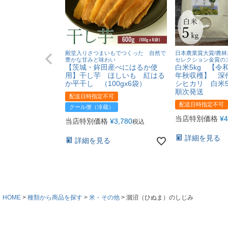
殿堂入りさつまいもでつくった 自然で
日本農業賞大賞/農林
豊かな甘みと味わい
セレクション金賞の
【茨城・鉾田産べにはるか使
白米5kg 【令和
用】干し芋 ほしいも 紅はる
年秋収穫】 深
か平干し （100gx6袋）
シヒカリ 白米5k
順次発送
配送日時指定不可
配送日時指定不可
クール便（冷蔵）
当店特別価格
¥
4
当店特別価格
¥
3,780
税込
詳細を見る
詳細を見る
HOME
種類から商品を探す
米・その他
涸沼（ひぬま）のしじみ