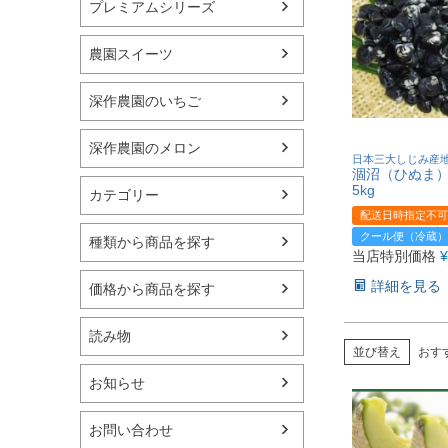
プレミアムシリーズ
農園スイーツ
深作農園のいちご
深作農園のメロン
日本三大しじみ産
涸沼（ひぬま
5kg
カテゴリー
配送日時指定不可
クール便（冷蔵）
種類から商品を探す
当店特別価格
¥
詳細を見る
価格から商品を探す
読み物
並び替え
おす
お知らせ
お問い合わせ