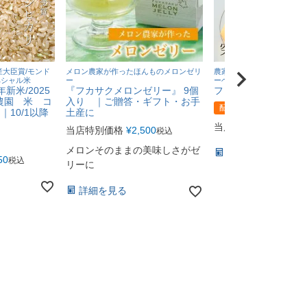
産大臣賞/モンド
メロン農家が作ったほんものメロンゼリ
農家が作ったバームクーヘ
ペシャル米
ー
ーヘン
新米/2025
『フカサクメロンゼリー』 9個
ファームクーヘン S
農園 米 コ
入り ｜ご贈答・ギフト・お手
配送日時指定不可
｜10/1以降
土産に
当店特別価格
¥
1,430
当店特別価格
¥
2,500
税込
メロンそのままの美味しさがゼ
詳細を見る
50
税込
リーに
詳細を見る